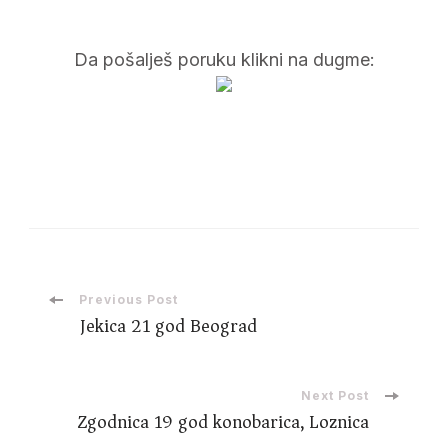
Da pošalješ poruku klikni na dugme:
Post
Previous Post
Jekica 21 god Beograd
Navigation
Next Post
Zgodnica 19 god konobarica, Loznica