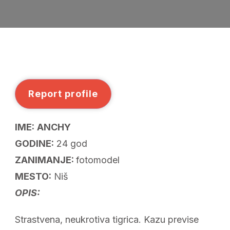
GOD.
NIŠ
Report profile
IME:
ANCHY
GODINE:
24 god
ZANIMANJE:
fotomodel
MESTO:
Niš
OPIS:
Strastvena, neukrotiva tigrica. Kazu previse