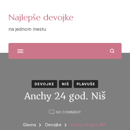
Najlepše devojke
na jednom mestu
DEVOJKE
NIŠ
PLAVUŠE
Anchy 24 god. Niš
ON
NO COMMENT
ANCHY
24
Glavna
Devojke
Anchy 24 god. Niš