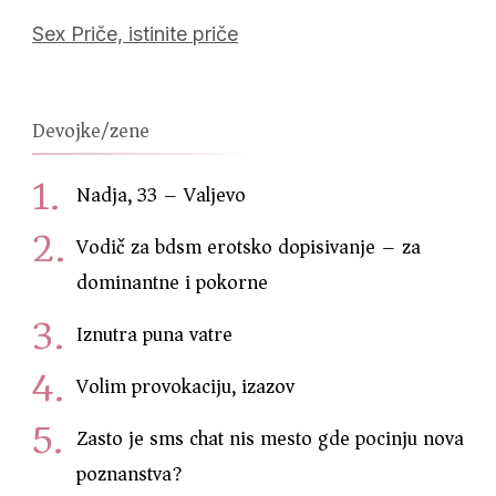
Sex Priče, istinite priče
Devojke/zene
Nadja, 33 – Valjevo
Vodič za bdsm erotsko dopisivanje – za
dominantne i pokorne
Iznutra puna vatre
Volim provokaciju, izazov
Zasto je sms chat nis mesto gde pocinju nova
poznanstva?