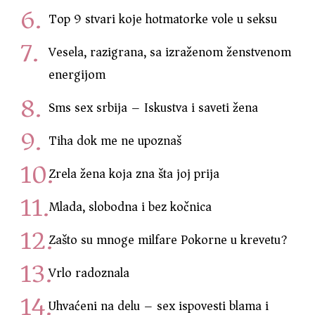
Top 9 stvari koje hotmatorke vole u seksu
Vesela, razigrana, sa izraženom ženstvenom
energijom
Sms sex srbija – Iskustva i saveti žena
Tiha dok me ne upoznaš
Zrela žena koja zna šta joj prija
Mlada, slobodna i bez kočnica
Zašto su mnoge milfare Pokorne u krevetu?
Vrlo radoznala
Uhvaćeni na delu – sex ispovesti blama i