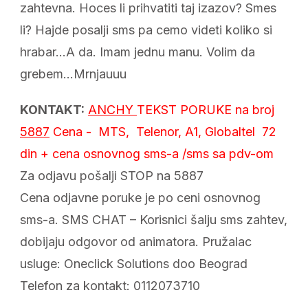
zahtevna. Hoces li prihvatiti taj izazov? Smes
li? Hajde posalji sms pa cemo videti koliko si
hrabar…A da. Imam jednu manu. Volim da
grebem…Mrnjauuu
KONTAKT:
ANCHY
TEKST PORUKE
na broj
5887
Cena - MTS, Telenor, A1, Globaltel 72
din + cena osnovnog sms-a /sms sa pdv-om
Za odjavu pošalji STOP na 5887
Cena odjavne poruke je po ceni osnovnog
sms-a. SMS CHAT – Korisnici šalju sms zahtev,
dobijaju odgovor od animatora. Pružalac
usluge: Oneclick Solutions doo Beograd
Telefon za kontakt: 0112073710