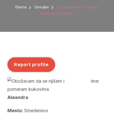
OBOŽAVAM
DA
Glavna
Devojke
Obožavam da se njišem i
SE
pomeram kukovima
NJIŠEM
I
POMERAM
KUKOVIMA
Report profile
Ime:
Aleandra
Mesto:
Smederevo