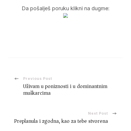
Da pošalješ poruku klikni na dugme:
Post
Previous Post
Uživam u poniznosti i u dominantnim
muškarcima
Navigation
Next Post
Preplanula i zgodna, kao za tebe stvorena