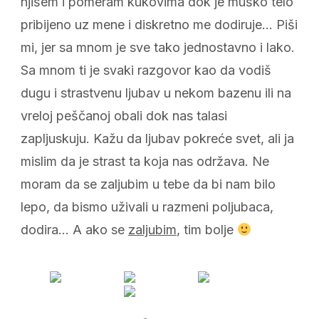
njišem i pomeram kukovima dok je muško telo
pribijeno uz mene i diskretno me dodiruje… Piši
mi, jer sa mnom je sve tako jednostavno i lako.
Sa mnom ti je svaki razgovor kao da vodiš
dugu i strastvenu ljubav u nekom bazenu ili na
vreloj peščanoj obali dok nas talasi
zapljuskuju. Kažu da ljubav pokreće svet, ali ja
mislim da je strast ta koja nas održava. Ne
moram da se zaljubim u tebe da bi nam bilo
lepo, da bismo uživali u razmeni poljubaca,
dodira… A ako se
zaljubim
, tim bolje