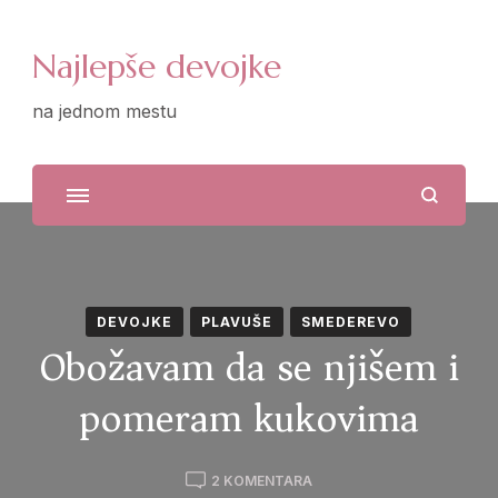
Najlepše devojke
na jednom mestu
DEVOJKE
PLAVUŠE
SMEDEREVO
Obožavam da se njišem i
pomeram kukovima
NA
2 KOMENTARA