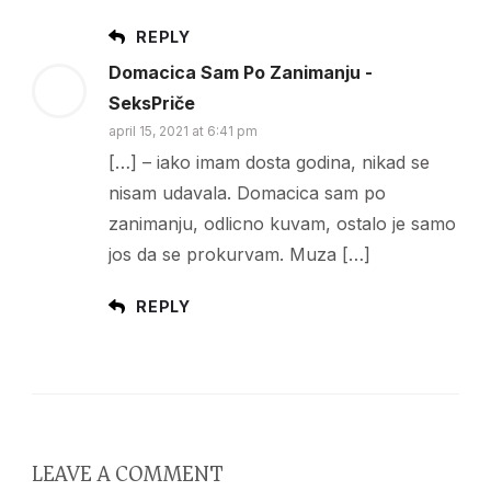
REPLY
Domacica Sam Po Zanimanju -
SeksPriče
april 15, 2021 at 6:41 pm
[…] – iako imam dosta godina, nikad se
nisam udavala. Domacica sam po
zanimanju, odlicno kuvam, ostalo je samo
jos da se prokurvam. Muza […]
REPLY
LEAVE A COMMENT