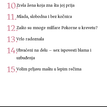
Zrela žena koja zna šta joj prija
Mlada, slobodna i bez kočnica
Zašto su mnoge milfare Pokorne u krevetu?
Vrlo radoznala
Uhvaćeni na delu – sex ispovesti blama i
uzbuđenja
Volim prljavu maštu u lepim rečima