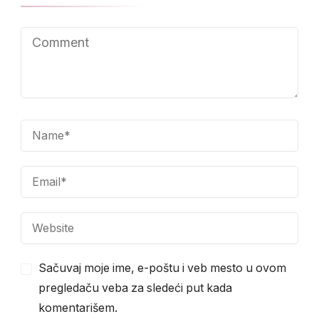
Sačuvaj moje ime, e-poštu i veb mesto u ovom
pregledaču veba za sledeći put kada
komentarišem.