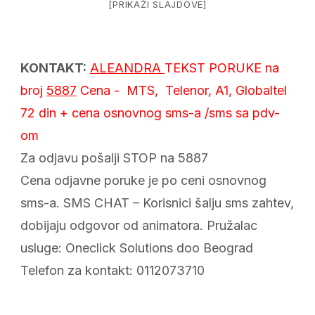
[PRIKAŽI SLAJDOVE]
KONTAKT:
ALEANDRA
TEKST PORUKE
na
broj
5887
Cena - MTS, Telenor, A1, Globaltel
72 din + cena osnovnog sms-a /sms sa pdv-
om
Za odjavu pošalji STOP na 5887
Cena odjavne poruke je po ceni osnovnog
sms-a. SMS CHAT – Korisnici šalju sms zahtev,
dobijaju odgovor od animatora. Pružalac
usluge: Oneclick Solutions doo Beograd
Telefon za kontakt: 0112073710