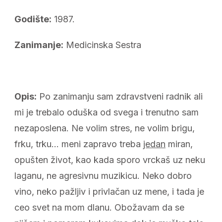
Godište:
1987.
Zanimanje:
Medicinska Sestra
Opis:
Po zanimanju sam zdravstveni radnik ali
mi je trebalo oduška od svega i trenutno sam
nezaposlena. Ne volim stres, ne volim brigu,
frku, trku… meni zapravo treba
jedan
miran,
opušten život, kao kada sporo vrckaš uz neku
laganu, ne agresivnu muzikicu. Neko dobro
vino, neko pažljiv i privlačan uz mene, i tada je
ceo svet na mom dlanu. Obožavam da se