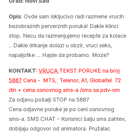
Grad: Novi Sad
Opis
: Ovde sam iskljucivo radi razmene vrucih
bezobraznih perverznih poruka! Dakle klinci
stop. Necu da razmenjujemo recepte za kolace
.. Dakle drkanje dolazi u obzir, vruci seks,
napaljotke … Hajde da probamo. Moze?
KONTAKT:
VRUCA
TEKST PORUKE
na broj
5887
Cena - MTS, Telenor, A1, Globaltel 72
din + cena osnovnog sms-a /sms sa pdv-om
Za odjavu pošalji STOP na 5887
Cena odjavne poruke je po ceni osnovnog
sms-a. SMS CHAT – Korisnici šalju sms zahtev,
dobijaju odgovor od animatora. Pružalac