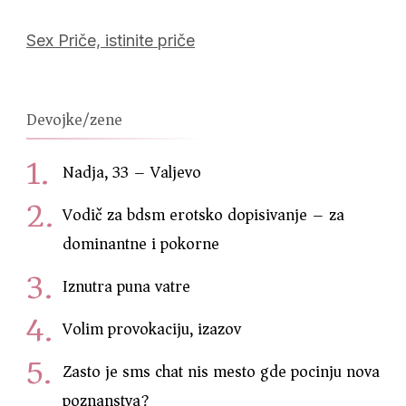
Sex Priče, istinite priče
Devojke/zene
Nadja, 33 – Valjevo
Vodič za bdsm erotsko dopisivanje – za
dominantne i pokorne
Iznutra puna vatre
Volim provokaciju, izazov
Zasto je sms chat nis mesto gde pocinju nova
poznanstva?