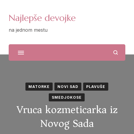
Najlepše devojke
na jednom mestu
MATORKE
NOVI SAD
PLAVUŠE
SMEDJOKOSE
Vruca kozmeticarka iz
Novog Sada