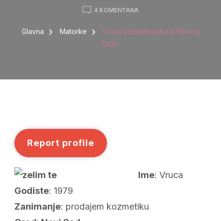
NA
4 KOMENTARA
VRUCA
KOZMETICARKA
Glavna
Matorke
Vruca kozmeticarka iz Novog
IZ
Sada
NOVOG
SADA
Report profile
Ime
: Vruca
Godiste
: 1979
Zanimanje
: prodajem kozmetiku