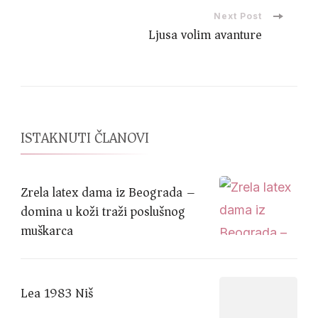
Next Post
Ljusa volim avanture
ISTAKNUTI ČLANOVI
Zrela latex dama iz Beograda –
domina u koži traži poslušnog
muškarca
Lea 1983 Niš