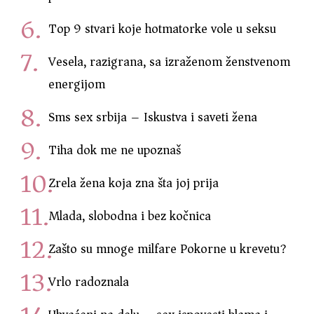
Top 9 stvari koje hotmatorke vole u seksu
Vesela, razigrana, sa izraženom ženstvenom
energijom
Sms sex srbija – Iskustva i saveti žena
Tiha dok me ne upoznaš
Zrela žena koja zna šta joj prija
Mlada, slobodna i bez kočnica
Zašto su mnoge milfare Pokorne u krevetu?
Vrlo radoznala