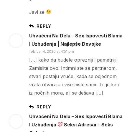
Javi se
REPLY
Uhvaćeni Na Delu – Sex Ispovesti Blama
I Uzbuđenja | Najlepše Devojke
februar 4, 2026 at 4:51 pm
[…] kako da budete oprezniji i pametniji.
Zamislite ovo: Intimni ste sa partnerom,
stvari postaju vruće, kada se odjednom
vrata otvaraju i više niste sami. To je kao
iz noćnih mora, ali se dešava […]
REPLY
Uhvaćeni Na Delu – Sex Ispovesti Blama
I Uzbuđenja
Seksi Adresar - Seks