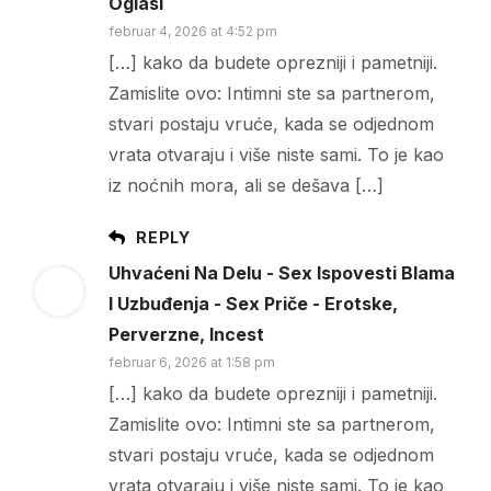
Oglasi
februar 4, 2026 at 4:52 pm
[…] kako da budete oprezniji i pametniji.
Zamislite ovo: Intimni ste sa partnerom,
stvari postaju vruće, kada se odjednom
vrata otvaraju i više niste sami. To je kao
iz noćnih mora, ali se dešava […]
REPLY
Uhvaćeni Na Delu - Sex Ispovesti Blama
I Uzbuđenja - Sex Priče - Erotske,
Perverzne, Incest
februar 6, 2026 at 1:58 pm
[…] kako da budete oprezniji i pametniji.
Zamislite ovo: Intimni ste sa partnerom,
stvari postaju vruće, kada se odjednom
vrata otvaraju i više niste sami. To je kao